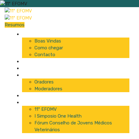
Resumos
Início
Boas Vindas
Como chegar
Contacto
Programa
Comissão
Palestrantes
Oradores
Moderadores
Patrocinadores
Inscrições
11º EFOMV
I Simposio One Health
Fórum Conselho de Jovens Médicos
Veterinários