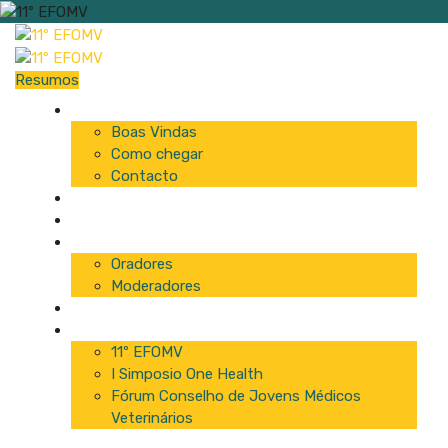
Resumos
Início
Boas Vindas
Como chegar
Contacto
Programa
Comissão
Palestrantes
Oradores
Moderadores
Patrocinadores
Inscrições
11º EFOMV
I Simposio One Health
Fórum Conselho de Jovens Médicos
Veterinários