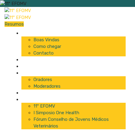
Resumos
Início
Boas Vindas
Como chegar
Contacto
Programa
Comissão
Palestrantes
Oradores
Moderadores
Patrocinadores
Inscrições
11º EFOMV
I Simposio One Health
Fórum Conselho de Jovens Médicos
Veterinários