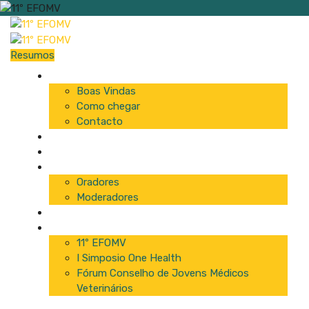
Resumos
Início
Boas Vindas
Como chegar
Contacto
Programa
Comissão
Palestrantes
Oradores
Moderadores
Patrocinadores
Inscrições
11º EFOMV
I Simposio One Health
Fórum Conselho de Jovens Médicos
Veterinários