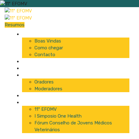
Resumos
Início
Boas Vindas
Como chegar
Contacto
Programa
Comissão
Palestrantes
Oradores
Moderadores
Patrocinadores
Inscrições
11º EFOMV
I Simposio One Health
Fórum Conselho de Jovens Médicos
Veterinários