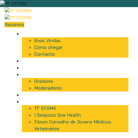
Resumos
Início
Boas Vindas
Como chegar
Contacto
Programa
Comissão
Palestrantes
Oradores
Moderadores
Patrocinadores
Inscrições
11º EFOMV
I Simposio One Health
Fórum Conselho de Jovens Médicos
Veterinários