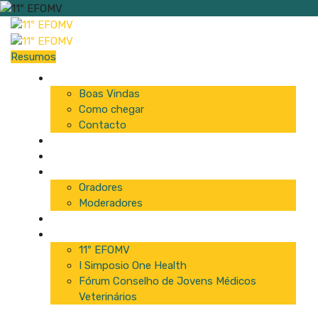
Resumos
Início
Boas Vindas
Como chegar
Contacto
Programa
Comissão
Palestrantes
Oradores
Moderadores
Patrocinadores
Inscrições
11º EFOMV
I Simposio One Health
Fórum Conselho de Jovens Médicos
Veterinários