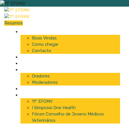
Resumos
Início
Boas Vindas
Como chegar
Contacto
Programa
Comissão
Palestrantes
Oradores
Moderadores
Patrocinadores
Inscrições
11º EFOMV
I Simposio One Health
Fórum Conselho de Jovens Médicos
Veterinários