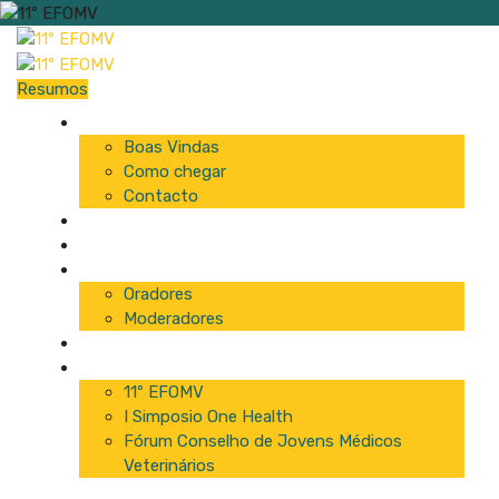
Resumos
Início
Boas Vindas
Como chegar
Contacto
Programa
Comissão
Palestrantes
Oradores
Moderadores
Patrocinadores
Inscrições
11º EFOMV
I Simposio One Health
Fórum Conselho de Jovens Médicos
Veterinários