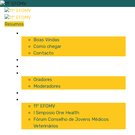
Resumos
Início
Boas Vindas
Como chegar
Contacto
Programa
Comissão
Palestrantes
Oradores
Moderadores
Patrocinadores
Inscrições
11º EFOMV
I Simposio One Health
Fórum Conselho de Jovens Médicos
Veterinários