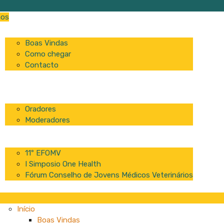
os
Início
Boas Vindas
Como chegar
Contacto
Programa
Comissão
Palestrantes
Oradores
Moderadores
Patrocinadores
Inscrições
11º EFOMV
I Simposio One Health
Fórum Conselho de Jovens Médicos Veterinários
Início
Boas Vindas