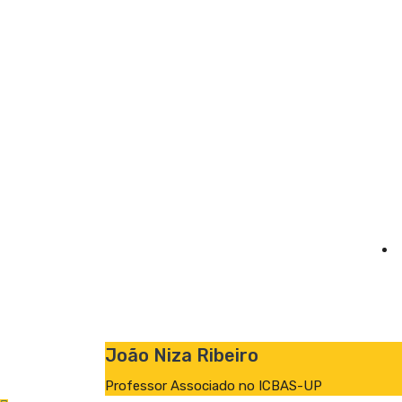
João Niza Ribeiro
Professor Associado no ICBAS-UP