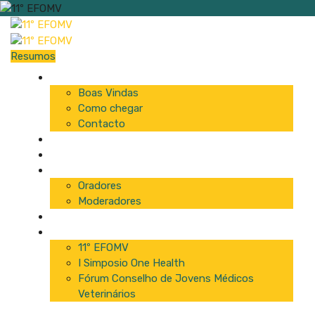
Resumos
Início
Boas Vindas
Como chegar
Contacto
Programa
Comissão
Palestrantes
Oradores
Moderadores
Patrocinadores
Inscrições
11º EFOMV
I Simposio One Health
Fórum Conselho de Jovens Médicos
Veterinários