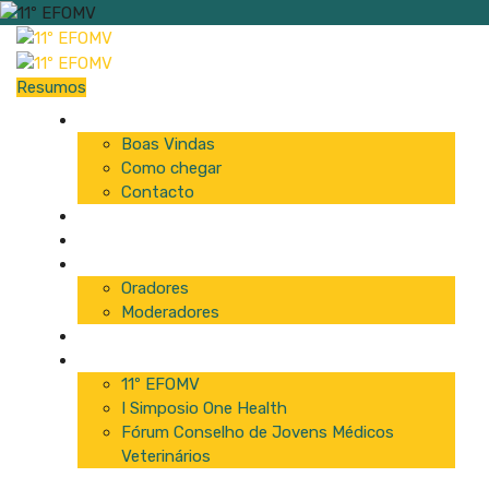
Resumos
Início
Boas Vindas
Como chegar
Contacto
Programa
Comissão
Palestrantes
Oradores
Moderadores
Patrocinadores
Inscrições
11º EFOMV
I Simposio One Health
Fórum Conselho de Jovens Médicos
Veterinários