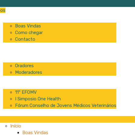
os
Início
Boas Vindas
Como chegar
Contacto
Programa
Comissão
Palestrantes
Oradores
Moderadores
Patrocinadores
Inscrições
11º EFOMV
I Simposio One Health
Fórum Conselho de Jovens Médicos Veterinários
Início
Boas Vindas