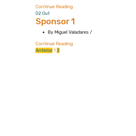
Continue Reading
02
Out
Sponsor 1
By Miguel Valadares
/
Continue Reading
Paginação
Anterior
1
2
dos
conteúdos