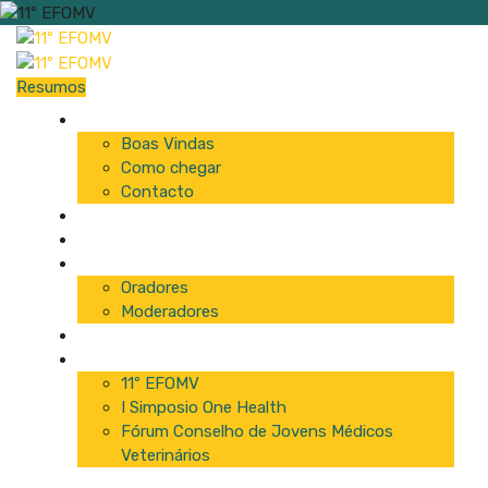
Resumos
Início
Boas Vindas
Como chegar
Contacto
Programa
Comissão
Palestrantes
Oradores
Moderadores
Patrocinadores
Inscrições
11º EFOMV
I Simposio One Health
Fórum Conselho de Jovens Médicos
Veterinários