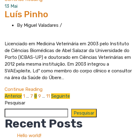
13
Mai
Luís Pinho
By Miguel Valadares
/
Licenciado em Medicina Veterinária em 2003 pelo Instituto
de Ciências Biomédicas de Abel Salazar da Universidade do
Porto (ICBAS-UP) e doutorado em Ciências Veterinárias em
2012 pela mesma instituição. Em 2003 integrou a
SVAExpleite, Ldª como membro do corpo clínico e consultor
na área da Saúde do Úbere…
Continue Reading
Paginação
Anterior
1
…
7
8
9
…
11
Seguinte
Pesquisar
dos
Pesquisar
conteúdos
Recent Posts
Hello world!