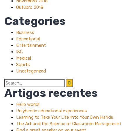
Novembro 2018
Outubro 2018
Categories
Business
Educational
Entertainment
ISC
Medical
Sports
Uncategorized
Search
for:
Artigos recentes
Hello world!
Polyhedric educational experiences
Learning to Take Your Life Into Your Own Hands
The Art and the Science of Classroom Management
Find a great speaker on your event