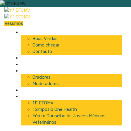
Resumos
Início
Boas Vindas
Como chegar
Contacto
Programa
Comissão
Palestrantes
Oradores
Moderadores
Patrocinadores
Inscrições
11º EFOMV
I Simposio One Health
Fórum Conselho de Jovens Médicos
Veterinários